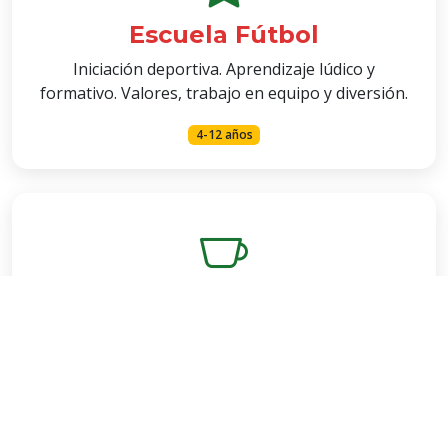
Escuela Fútbol
Iniciación deportiva. Aprendizaje lúdico y
formativo. Valores, trabajo en equipo y diversión.
4-12 años
Fútbol Sala Federado
Equipos federados de fútbol sala. Técnica rápida,
táctica y competición de alto nivel.
8-16 años